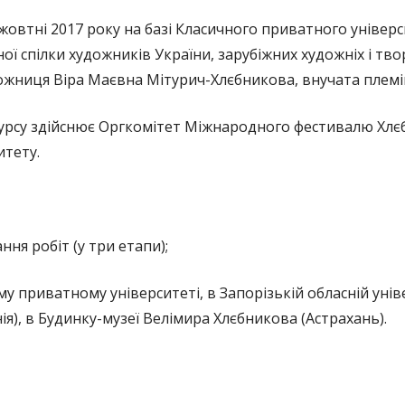
жовтні 2017 року на базі Класичного приватного універс
ї спілки художників України, зарубіжних художніх і тво
дожниця Віра Маєвна Мітурич-Хлєбникова, внучата племі
урсу здійснює Оргкомітет Міжнародного фестивалю Хлєб
итету.
ння робіт (у три етапи);
 приватному університеті, в Запорізькій обласній уніве
нія), в Будинку-музеї Велімира Хлєбникова (Астрахань).