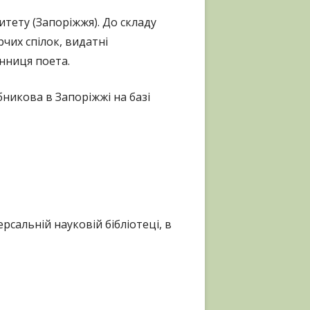
итету (Запоріжжя). До складу
рчих спілок, видатні
нниця поета.
никова в Запоріжжі на базі
рсальній науковій бібліотеці, в