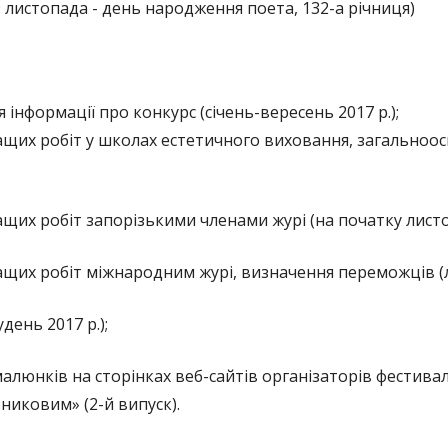
9 листопада - день народження поета, 132-а річниця)
інформації про конкурс (січень-вересень 2017 р.);
кращих робіт у школах естетичного виховання, загальноос
ращих робіт запорізькими членами журі (на початку листо
ращих робіт міжнародним журі, визначення переможців (л
день 2017 р.);
алюнків на сторінках веб-сайтів організаторів фестивалю
єбниковим» (2-й випуск).