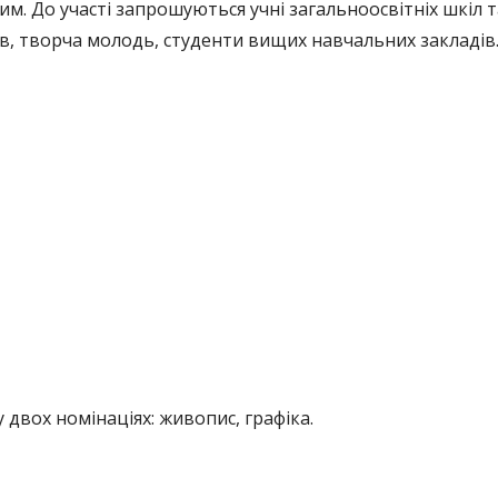
м. До участі запрошуються учні загальноосвітніх шкіл 
в, творча молодь, студенти вищих навчальних закладів.
двох номінаціях: живопис, графіка.