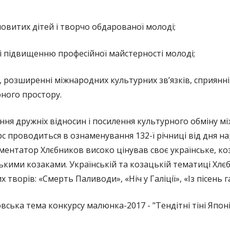
новитих дітей і творчо обдарованої молоді;
 і підвищенню професійної майстерності молоді;
, розширенні міжнародних культурних зв’язків, сприянні
рного простору.
ня дружніх відносин і посилення культурного обміну м
 проводиться в ознаменування 132-ї річниці від дня н
ентатор Хлєбников високо цінував своє українське, коз
зькими козаками. Українській та козацькій тематиці Хл
творів: «Смерть Паливоди», «Ніч у Галіції», «Із пісень г
ька тема конкурсу малюнка-2017 - "Тендітні тіні Японії