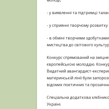
- у виявленні та підтримці тала
- у сприянні творчому розвитку
- в обміні творчими здобутками
мистецтва до світового культу
Конкурс спрямований на зміцнен
європейською молоддю. Конкурс
Видатний авангардист-експерим
материнській лінії були запоро
відомих поетичних та прозаїчних 
Спеціальна додаткова хлєбниковс
Україні.