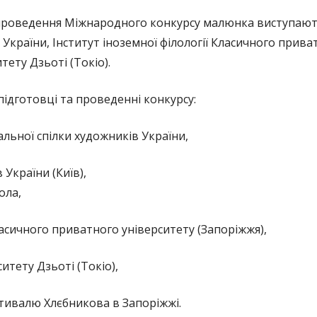
проведення Міжнародного конкурсу малюнка виступають
України, Інститут іноземної філології Класичного прива
ету Дзьоті (Токіо).
 підготовці та проведенні конкурсу:
альної спілки художників України,
 України (Київ),
ола,
Класичного приватного університету (Запоріжжя),
итету Дзьоті (Токіо),
тивалю Хлєбникова в Запоріжжі.