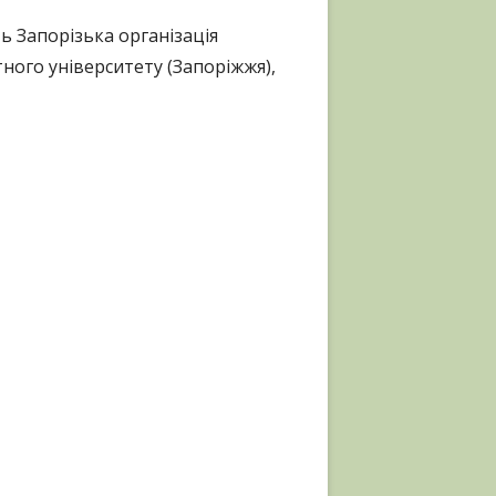
 Запорізька організація
тного університету (Запоріжжя),