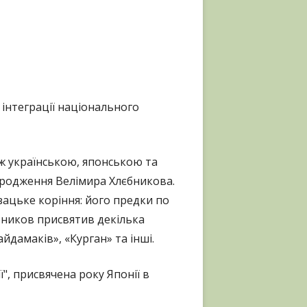
 інтеграції національного
іж українською, японською та
ародження Велімира Хлєбникова.
ацьке коріння: його предки по
єбников присвятив декілька
айдамаків», «Курган» та інші.
", присвячена року Японії в