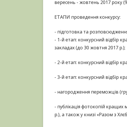
вересень - жовтень 2017 року (
ЕТАПИ проведення конкурсу:
- підготовка та розповсюдження 
- 1-й етап: конкурсний відбір 
закладах (до 30 жовтня 2017 р.);
- 2-й етап: конкурсний відбір к
- 3-й етап: конкурсний відбір к
- нагородження переможців (гру
- публікація фотокопій кращих м
р.), а також у книзі «Разом з Хл