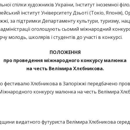
ьної спілки художників України, Інститут іноземної філ
пейський інститут Університету Дзьоті (Токіо, Японія),
жі, за підтримки Департаменту культури, туризму, наці
ї адміністрації оголошують сьомий міжнародний конкур
у молодь, школярів і студентів до участі в конкурсі.
ПОЛОЖЕННЯ
про проведення міжнародного конкурсу малюнка
на честь Велімира Хлєбникова.
 фестивалю Хлєбникова в Запоріжжі передбачено прове
 Міжнародного конкурсу малюнка на честь Велімира Хлє
адщини видатного футуриста Велімира Хлєбникова серед 