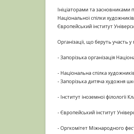
Ініціаторами та засновниками 
Національної спілки художників 
Європейський інститут Університ
Організації, що беруть участь у
- Запорізька організація Націон
- Національна спілка художників
- Запорізька дитяча художня шк
- Інститут іноземної філології 
- Європейський інститут Універс
- Оргкомітет Міжнародного фес