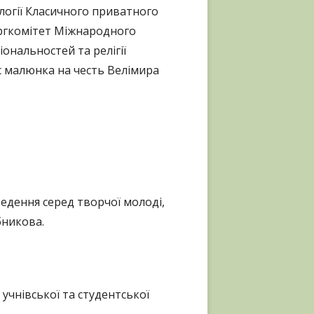
АНГЛИЙСКИЙ ЯЗЫК
ології Класичного приватного
 Оргкомітет Міжнародного
ональностей та релігії
с малюнка на честь Велімира
дення серед творчої молоді,
бникова.
учнівської та студентської