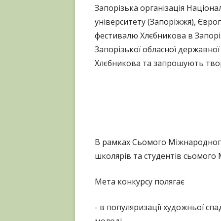
Запорізька організація Націонал
університету (Запоріжжя), Євро
фестивалю Хлєбникова в Запоріж
Запорізької обласної державно
Хлєбникова та запрошують творч
В рамках Сьомого Міжнародного
школярів та студентів сьомого
Мета конкурсу полягає
- в популяризації художньої сп
молоді,