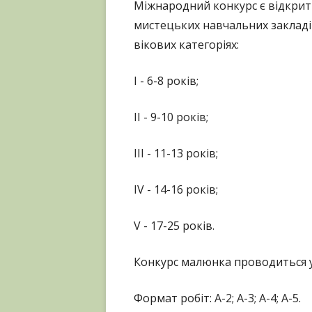
Міжнародний конкурс є відкрити
мистецьких навчальних закладі
вікових категоріях:
І - 6-8 років;
ІІ - 9-10 років;
ІІІ - 11-13 років;
ІV - 14-16 років;
V - 17-25 років.
Конкурс малюнка проводиться у 
Формат робіт: А-2; А-3; А-4; А-5.