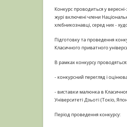
Конкурс проводиться у вересні-
журі включені члени Національно
хлєбникознавці, серед них - ху
Підготовку та проведення конк
Класичного приватного універс
В рамках конкурсу проводяться:
- конкурсний перегляд і оцінюва
- виставки малюнка в Класичному
Університеті Дзьоті (Токіо, Япо
Період проведення конкурсу: