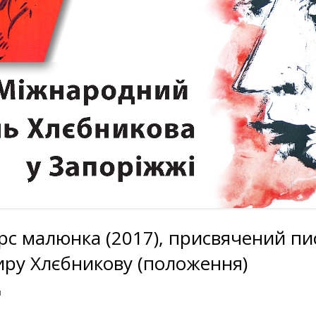
2019 Г. (11-13 ЛЕТ, ГРАФИКА)
СОСТАВ ЖЮРИ КОНКУРСА РИСУНКА
ФЕСТИВАЛЬНЫ
ВЕЛІМИРУ ХЛЄБНИКОВУ
2016 ГОДА
ТВОРЧЕСКИЙ ВЕЧЕР КО ДНЮ
2013 ГОДА
(ПОЛОЖЕННЯ)
ПОБЕДИТЕЛИ КОНКУРСА РИСУНКОВ
О
РОЖДЕНИЯ ВЕЛИМИРА ХЛЕБН
2019 Г. (11-13 ЛЕТ, ЖИВОПИСЬ)
ПОЛОЖЕНИЕ МЕЖДУНАРОДНОГО
ВЫСТАВКИ ФЕ
КОНКУРСА РИСУНКА 2016 ГОДА
ФУТУРИСТИЧЕСКАЯ
РИСУНКОВ 201
(2019)
ПОБЕДИТЕЛИ КОНКУРСА РИСУНКОВ
«ПРОСТРАНСТВЕННАЯ ГРАФИК
2019 Г. (14-16 ЛЕТ, ГРАФИКА)
МАСТЕР-КЛАСС
ПОБЕДИТЕЛИ КОНКУРСА РИСУНКОВ
2019 Г. (14-16 ЛЕТ, ЖИВОПИСЬ)
ПОБЕДИТЕЛИ КОНКУРСА РИСУНКОВ
2019 ГОДА (17-26 ЛЕТ)
с малюнка (2017), присвячений пи
иру Хлєбникову (положення)
я
к записи Міжнародний конкурс малюнка (2017), присвячений письме