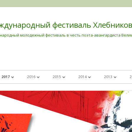
ждународный фестиваль Хлебников
народный молодежный фестиваль в честь поэта-авангардиста Вели
2017
2016
2015
2014
2013
2
РОДНОГО
ЕЖДУНАРОДНЫЙ
«ХРУПКИЕ ТЕНИ ЯПОНИИ»: КОНКУРС
ПОБЕДИТЕЛИ КОНКУРСА РИСУНКОВ
ШЕСТОЙ МЕЖДУНАРОДНЫЙ
ПЯТЫЙ МЕЖДУНАРОДНЫЙ
ЧЕТВЕРТЫЙ МЕЖДУНАРОДНЫЙ
ТРЕТИЙ МЕЖД
ХЛЕБНИКОВА В
РИСУНКА И ВЫСТАВКИ В ЧЕСТЬ ГОДА
2019 ГОДА (6-8 ЛЕТ)
ФЕСТИВАЛЬ ХЛЕБНИКОВА В
ФЕСТИВАЛЬ ХЛЕБНИКОВА В
ФЕСТИВАЛЬ ХЛЕБНИКОВА В
ФЕСТИВАЛЬ ХЛ
НИЯ»
 СОБЫТИЯ 2018 ГОДА
ЯПОНИИ В УКРАИНЕ
ЗАПОРОЖЬЕ
ЗАПОРОЖЬЕ
ЗАПОРОЖЬЕ
ЗАПОРОЖЬЕ «
ПОБЕДИТЕЛИ КОНКУРСА РИСУНКОВ
ВЕЛИМИРУ»
МІЖНАРОДНИЙ КОНКУРС
2019 ГОДА (9-10 ЛЕТ)
ШЕСТОЙ МЕЖДУНАРОДНЫЙ КОНКУРС
МЕЖДУНАРОДНЫЙ КОНКУРС
МЕЖДУНАРОДНЫЙ КОНКУРС
АЛЮНКА
МАЛЮНКА (2017), ПРИСВЯЧЕНИЙ
РИСУНКА В ЧЕСТЬ ХЛЕБНИКОВА
РИСУНКА «СМЕЛЫХ ЗАМЫСЛОВ ДЕТИ,
РИСУНКА «ЛЮДИ! УТОПИМ ВР
КОНКУРСЫ 201
ПОБЕДИТЕЛИ КОНКУРСА РИСУНКОВ
РИЗМУ
ПИСЬМЕННИКУ-АВАНГАРДИСТУ
СМЕЛЫХ РАЗУМОВ СЫН»
СОЛНЕЧНОМ СВЕТЕ!»